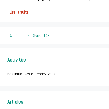
Lire la suite
Post
1
2
…
4
Suivant >
navigation
Activités
Nos initiatives et rendez-vous
Articles