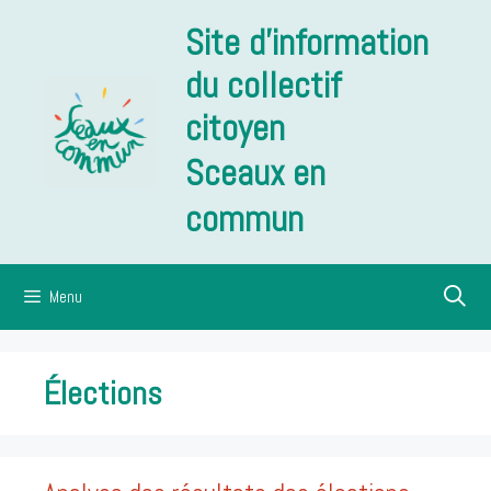
Aller
Site d'information
au
contenu
du collectif
citoyen
Sceaux en
commun
Menu
Élections