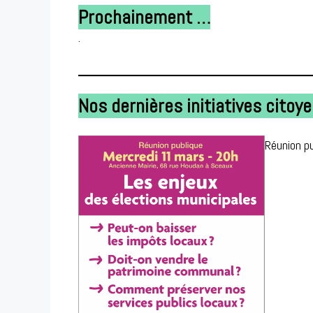
Prochainement …
.
Nos dernières initiatives citoy
Réunion p