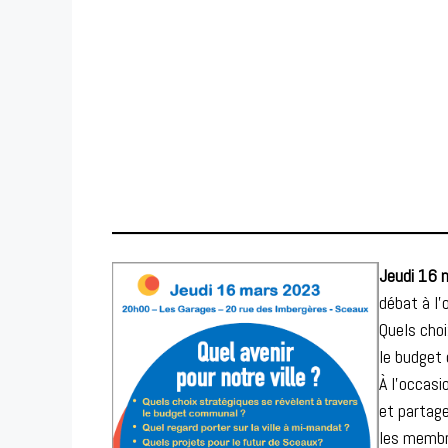
Jeudi 16 
débat à l’
Quels choi
le budget
À l’occasi
et partage
les membre