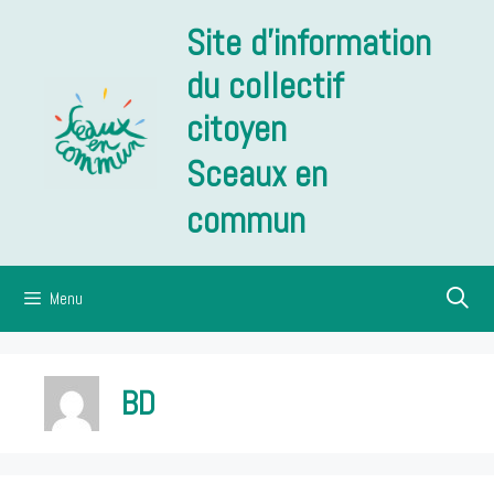
Aller
Site d'information
au
contenu
du collectif
citoyen
Sceaux en
commun
Menu
BD