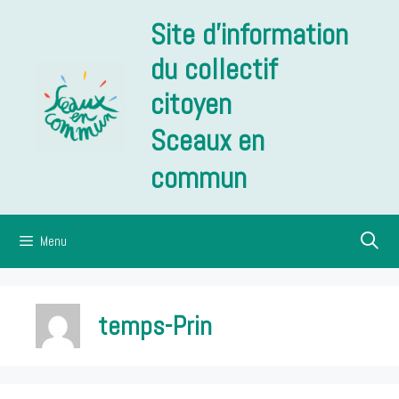
Aller
Site d'information
au
contenu
du collectif
citoyen
Sceaux en
commun
Menu
temps-Prin