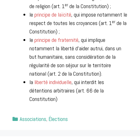
er
de religion (art. 1
de la Constitution) ;
le
principe de laïcité
, qui impose notamment le
er
respect de toutes les croyances (art. 1
de la
Constitution) ;
le
principe de fraternité
, qui implique
notamment la liberté d’aider autrui, dans un
but humanitaire, sans considération de la
régularité de son séjour sur le territoire
national (art. 2 de la Constitution).
la
liberté individuelle
, qui interdit les
détentions arbitraires
(art. 66 de la
Constitution)
Catégories
Associations
,
Élections
Post
navigation