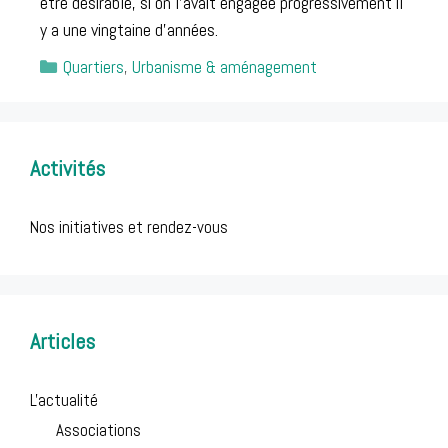
être désirable, si on l’avait engagée progressivement il
y a une vingtaine d’années.
Catégories
Quartiers
,
Urbanisme & aménagement
Post
navigation
Activités
Nos initiatives et rendez-vous
Articles
L'actualité
Associations