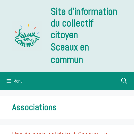
Aller
Site d'information
au
contenu
du collectif
citoyen
Sceaux en
commun
Menu
Associations